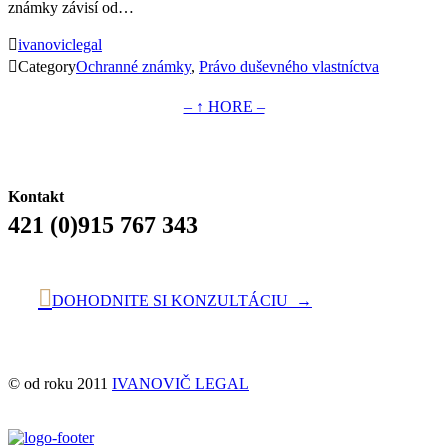
známky závisí od…

ivanoviclegal

Category
Ochranné známky
,
Právo duševného vlastníctva
– ↑ HORE –
Kontakt
421 (0)915 767 343

DOHODNITE SI KONZULTÁCIU →
© od roku 2011
IVANOVIČ LEGAL