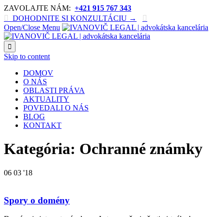
ZAVOLAJTE NÁM:
+421 915 767 343

DOHODNITE SI KONZULTÁCIU →

Open/Close Menu

Skip to content
DOMOV
O NÁS
OBLASTI PRÁVA
AKTUALITY
POVEDALI O NÁS
BLOG
KONTAKT
Kategória: Ochranné známky
06
03 '18
Spory o domény