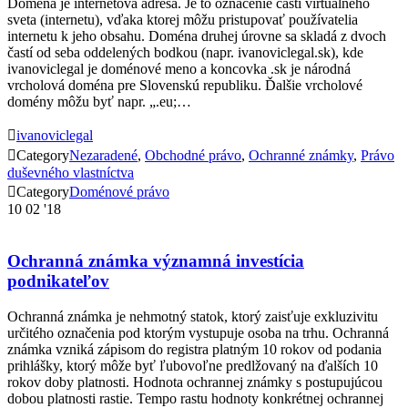
Doména je internetová adresa. Je to označenie časti virtuálneho
sveta (internetu), vďaka ktorej môžu pristupovať používatelia
internetu k jeho obsahu. Doména druhej úrovne sa skladá z dvoch
častí od seba oddelených bodkou (napr. ivanoviclegal.sk), kde
ivanoviclegal je doménové meno a koncovka .sk je národná
vrcholová doména pre Slovenskú republiku. Ďalšie vrcholové
domény môžu byť napr. „.eu;…

ivanoviclegal

Category
Nezaradené
,
Obchodné právo
,
Ochranné známky
,
Právo
duševného vlastníctva

Category
Doménové právo
10
02 '18
Ochranná známka významná investícia
podnikateľov
Ochranná známka je nehmotný statok, ktorý zaisťuje exkluzivitu
určitého označenia pod ktorým vystupuje osoba na trhu. Ochranná
známka vzniká zápisom do registra platným 10 rokov od podania
prihlášky, ktorý môže byť ľubovoľne predlžovaný na ďalších 10
rokov doby platnosti. Hodnota ochrannej známky s postupujúcou
dobou platnosti rastie. Tempo rastu hodnoty konkrétnej ochrannej