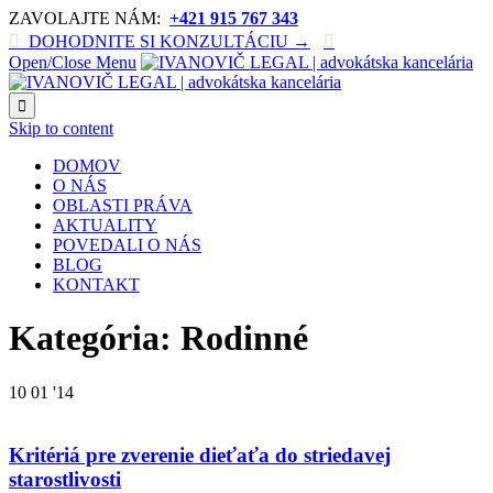
ZAVOLAJTE NÁM:
+421 915 767 343

DOHODNITE SI KONZULTÁCIU →

Open/Close Menu

Skip to content
DOMOV
O NÁS
OBLASTI PRÁVA
AKTUALITY
POVEDALI O NÁS
BLOG
KONTAKT
Kategória: Rodinné
10
01 '14
Kritériá pre zverenie dieťaťa do striedavej
starostlivosti