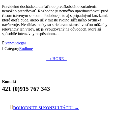
Pravidelnú dochádzku dieťaťa do predškolského zariadenia
nemožno preceňovať. Rozhodne ju nemožno uprednostňovať pred
časom tráveným s otcom. Podobne je to aj s prípadnými krúžkami,
ktoré dieťa bude, alebo už v mieste svojho súčasného bydliska
navštevuje. Nesúhlas matky so striedavou starostlivosťou môže byť
relevantný len vtedy, ak je vybudovaný na dôvodoch, ktoré sú
spôsobilé intenzívnym spôsobom…

ivanoviclegal

Category
Rodinné
– ↑ HORE –
Kontakt
421 (0)915 767 343

DOHODNITE SI KONZULTÁCIU →